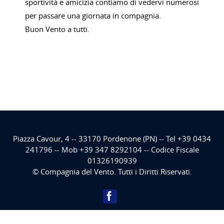
sportività e amicizia contiamo di vedervi numerosi
per passare una giornata in compagnia.
Buon Vento a tutti.
Piazza Cavour, 4 -- 33170 Pordenone (PN) -- Tel +39 0434
241796 -- Mob +39 347 8292104 -- Codice Fiscale
01326190939
© Compagnia del Vento. Tutti i Diritti Riservati.