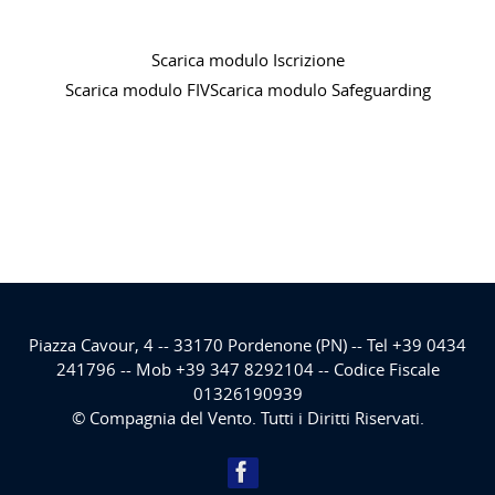
Scarica modulo Iscrizione
Scarica modulo FIV
Scarica modulo Safeguarding
Piazza Cavour, 4 -- 33170 Pordenone (PN) -- Tel +39 0434
241796 -- Mob +39 347 8292104 -- Codice Fiscale
01326190939
© Compagnia del Vento. Tutti i Diritti Riservati.